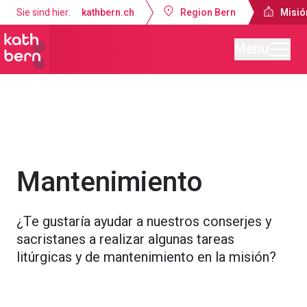
Sie sind hier:
kathbern.ch
Region Bern
Misió
Menu
Misión Católica de Lengua Española Berna
Ofertas
Grupos
Mantenimiento
¿Te gustaría ayudar a nuestros conserjes y
sacristanes a realizar algunas tareas
litúrgicas y de mantenimiento en la misión?