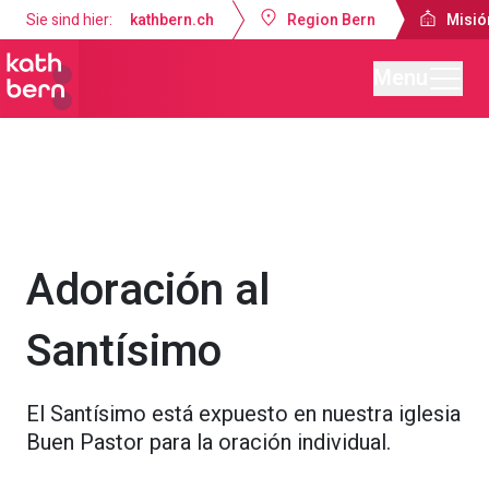
Sie sind hier:
kathbern.ch
Region Bern
Misió
Menu
Misión Católica de Lengua Española Berna
Servicios religiosos
Adoración al
Santísimo
El Santísimo está expuesto en nuestra iglesia
Buen Pastor para la oración individual.