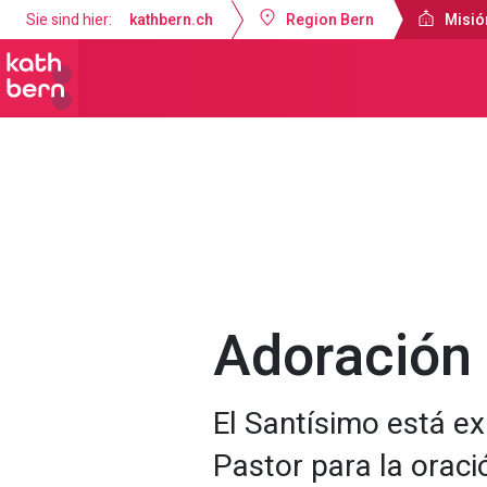
Sie sind hier:
kathbern.ch
Region Bern
Misió
Misión Católica de Lengua Española B
Adoración 
El Santísimo está ex
Pastor para la oració