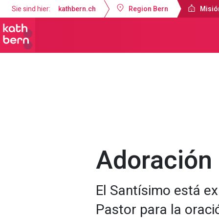
Sie sind hier:
kathbern.ch
Region Bern
Misió
Misión Católica de Lengua Española B
Adoración 
El Santísimo está ex
Pastor para la oració