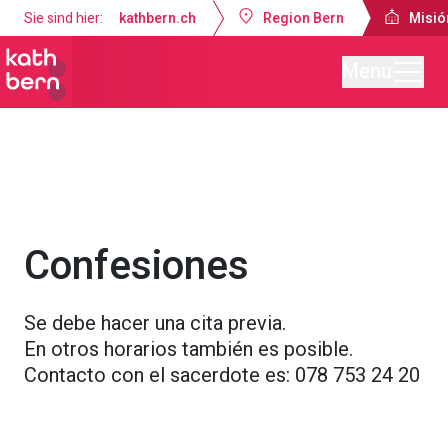
Sie sind hier:
kathbern.ch
Region Bern
Misió
Menu
Misión Católica de Lengua Española Berna
Servicios religiosos
Confesiones
Se debe hacer una cita previa.
En otros horarios también es posible.
Contacto con el sacerdote es: 078 753 24 20