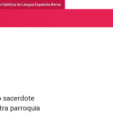
n Católica de Lengua Española Berna
erna
Servicios religiosos y agenda
o sacerdote
tra parroquia