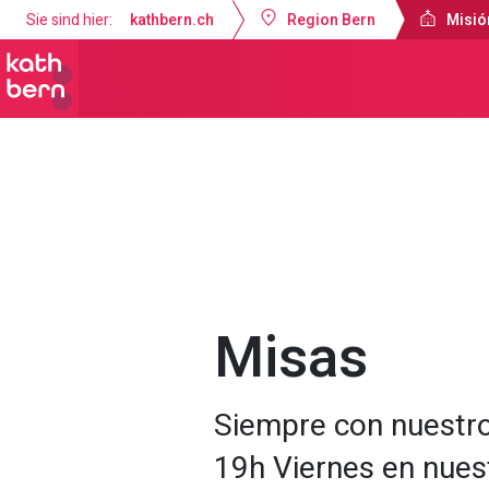
Sie sind hier:
kathbern.ch
Region Bern
Misió
Misión Católica de Lengua Española B
Misas
Siempre con nuestr
19h Viernes en nues