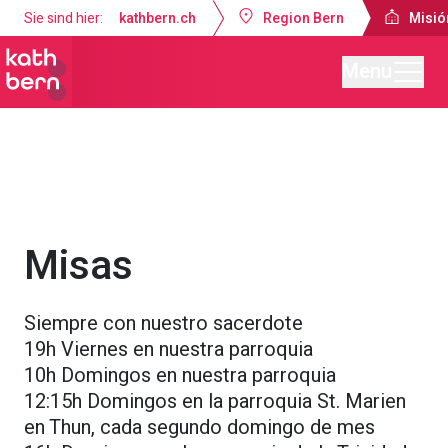
Sie sind hier:
kathbern.ch
Region Bern
Misió
Menu
Misión Católica de Lengua Española Berna
Servicios religiosos
Misas
Siempre con nuestro sacerdote
19h Viernes en nuestra parroquia
10h Domingos en nuestra parroquia
12:15h Domingos en la parroquia St. Marien
en Thun, cada segundo domingo de mes