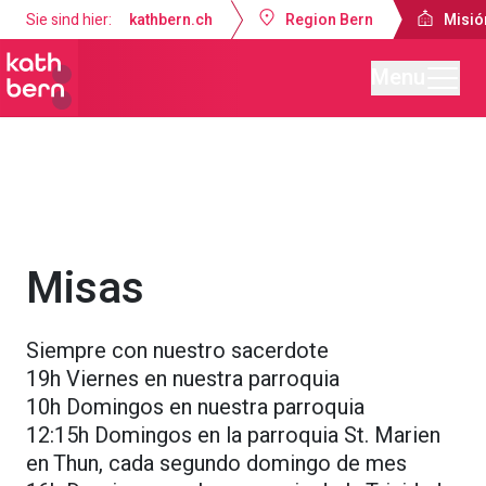
Sie sind hier:
kathbern.ch
Region Bern
Misió
Menu
Misión Católica de Lengua Española Berna
Servicios religiosos
Misas
Siempre con nuestro sacerdote
19h Viernes en nuestra parroquia
10h Domingos en nuestra parroquia
12:15h Domingos en la parroquia St. Marien
en Thun, cada segundo domingo de mes