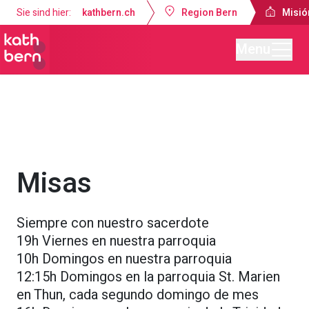
Sie sind hier:
kathbern.ch
Region Bern
Misió
Menu
Misión Católica de Lengua Española Berna
Servicios religiosos
Misas
Siempre con nuestro sacerdote
19h Viernes en nuestra parroquia
10h Domingos en nuestra parroquia
12:15h Domingos en la parroquia St. Marien
en Thun, cada segundo domingo de mes