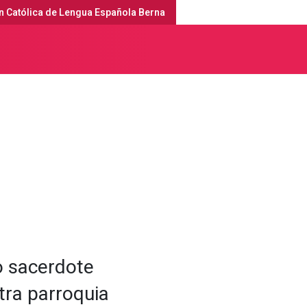
n Católica de Lengua Española Berna
erna
Servicios religiosos y agenda
o sacerdote
tra parroquia