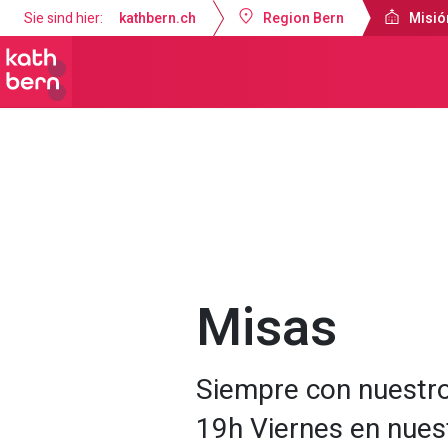
Sie sind hier:
kathbern.ch
Region Bern
Misió
Misión Católica de Lengua Española B
Misas
Siempre con nuestr
19h Viernes en nues