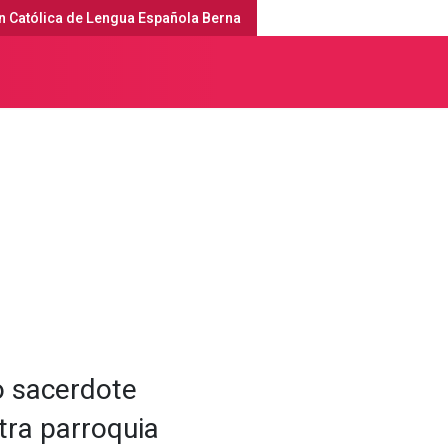
n Católica de Lengua Española Berna
erna
Servicios religiosos y agenda
o sacerdote
tra parroquia