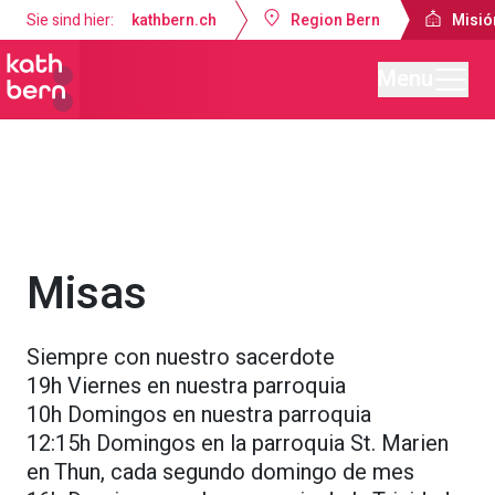
Sie sind hier:
kathbern.ch
Region Bern
Misió
Menu
Misión Católica de Lengua Española Berna
Servicios religiosos
Misas
Siempre con nuestro sacerdote
19h Viernes en nuestra parroquia
10h Domingos en nuestra parroquia
12:15h Domingos en la parroquia St. Marien
en Thun, cada segundo domingo de mes