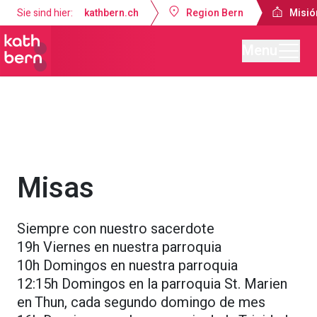
Sie sind hier:
kathbern.ch
Region Bern
Misió
Menu
Misión Católica de Lengua Española Berna
Servicios religiosos
Misas
Siempre con nuestro sacerdote
19h Viernes en nuestra parroquia
10h Domingos en nuestra parroquia
12:15h Domingos en la parroquia St. Marien
en Thun, cada segundo domingo de mes