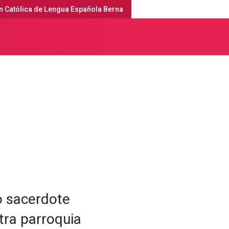
n Católica de Lengua Española Berna
erna
Servicios religiosos y agenda
o sacerdote
tra parroquia