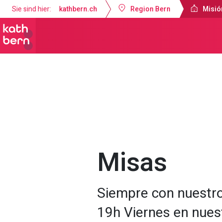
Sie sind hier:
kathbern.ch
Region Bern
Misió
Misión Católica de Lengua Española B
Misas
Siempre con nuestr
19h Viernes en nues