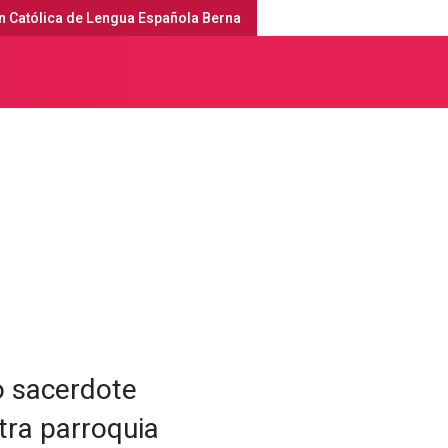
n Católica de Lengua Española Berna
erna
Servicios religiosos y agenda
o sacerdote
tra parroquia