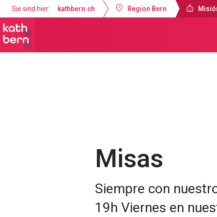
Sie sind hier:
kathbern.ch
Region Bern
Misió
Misión Católica de Lengua Española B
Misas
Siempre con nuestr
19h Viernes en nues