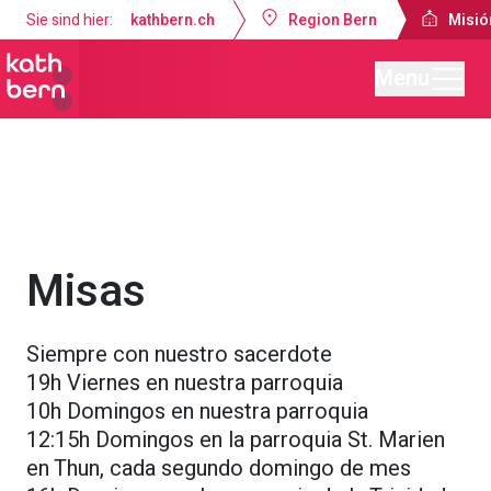
Sie sind hier:
kathbern.ch
Region Bern
Misió
Menu
Misión Católica de Lengua Española Berna
Servicios religiosos
Misas
Siempre con nuestro sacerdote
19h Viernes en nuestra parroquia
10h Domingos en nuestra parroquia
12:15h Domingos en la parroquia St. Marien
en Thun, cada segundo domingo de mes