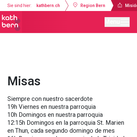
Sie sind hier:
kathbern.ch
Region Bern
Misió
Menu
Misión Católica de Lengua Española Berna
Servicios religiosos
Misas
Siempre con nuestro sacerdote
19h Viernes en nuestra parroquia
10h Domingos en nuestra parroquia
12:15h Domingos en la parroquia St. Marien
en Thun, cada segundo domingo de mes