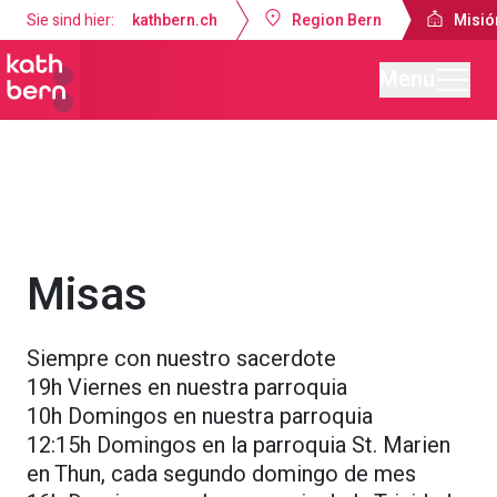
Sie sind hier:
kathbern.ch
Region Bern
Misió
Menu
Misión Católica de Lengua Española Berna
Servicios religiosos
Misas
Siempre con nuestro sacerdote
19h Viernes en nuestra parroquia
10h Domingos en nuestra parroquia
12:15h Domingos en la parroquia St. Marien
en Thun, cada segundo domingo de mes