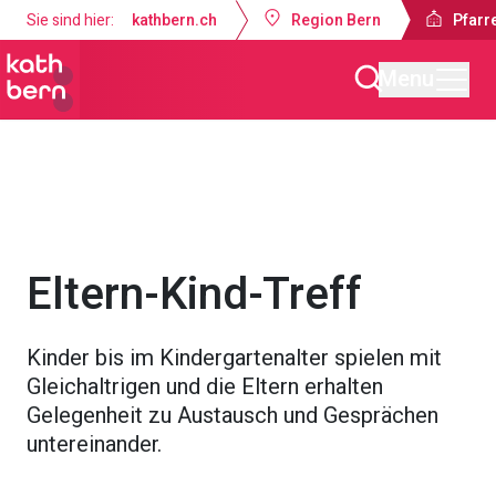
Sie sind hier:
kathbern.ch
Region Bern
Pfarr
Menu
Pfarrei Bruder Klaus Bern
Angebote
Gruppen & Aktivitäten
Eltern-Kind-Treff
Kinder bis im Kindergartenalter spielen mit
Gleichaltrigen und die Eltern erhalten
Gelegenheit zu Austausch und Gesprächen
untereinander.