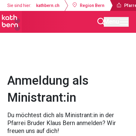
Sie sind hier:
kathbern.ch
Region Bern
Pfarr
Menu
Pfarrei Bruder Klaus Bern
Angebote
Gruppen & Aktivitäten
Anmeldung als
Ministrant:in
Du möchtest dich als Ministrant:in in der
Pfarrei Bruder Klaus Bern anmelden? Wir
freuen uns auf dich!