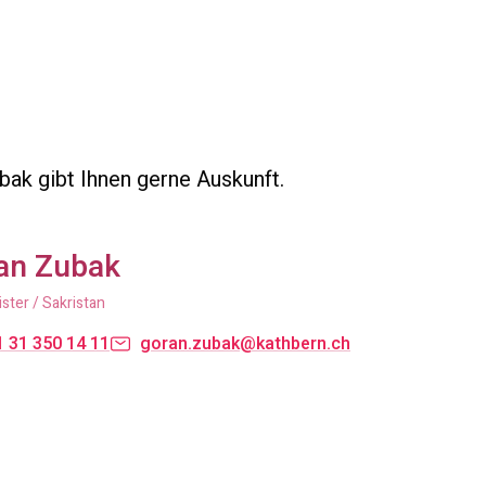
ak gibt Ihnen gerne Auskunft.
an Zubak
ter / Sakristan
 31 350 14 11
goran.zubak@kathbern.ch