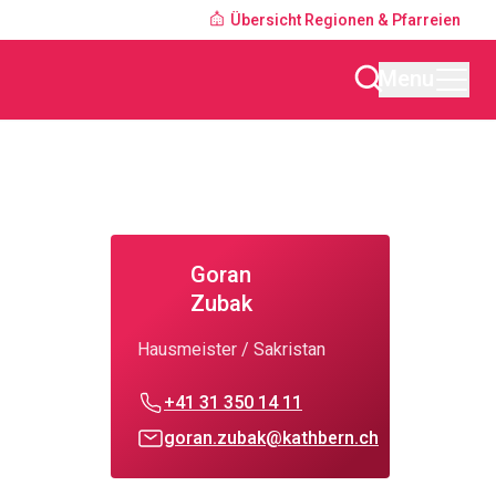
Übersicht Regionen & Pfarreien
Menu
Goran
Zubak
Hausmeister / Sakristan
+41 31 350 14 11
goran.zubak@kathbern.ch