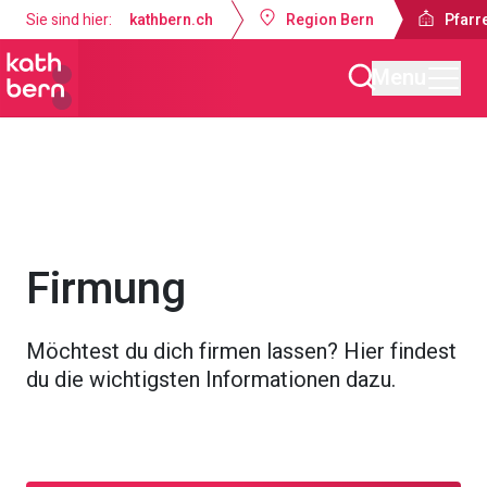
Sie sind hier:
kathbern.ch
Region Bern
Pfarr
Menu
Pfarrei Bruder Klaus Bern
Angebote
Sakramente
Firmung
Möchtest du dich firmen lassen? Hier findest
du die wichtigsten Informationen dazu.