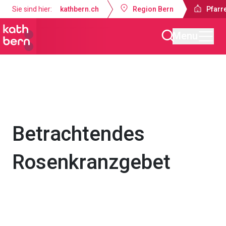
Sie sind hier:
kathbern.ch
Region Bern
Pfarr
Menu
Pfarrei Bruder Klaus Bern
Gottesdienste & Anlässe
Betrachtendes
Rosenkranzgebet