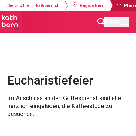
Sie sind hier:
kathbern.ch
Region Bern
Pfarr
Menu
Pfarrei Bruder Klaus Bern
Gottesdienste & Anlässe
Eucharistiefeier
Im Anschluss an den Gottesdienst sind alle
herzlich eingeladen, die Kaffeestube zu
besuchen.