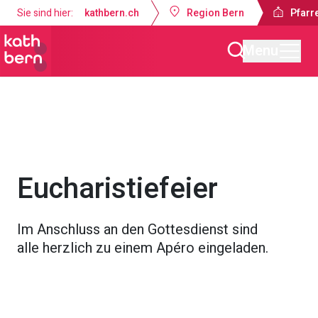
Sie sind hier:
kathbern.ch
Region Bern
Pfarr
Menu
Pfarrei Bruder Klaus Bern
Gottesdienste & Anlässe
Eucharistiefeier
Im Anschluss an den Gottesdienst sind
alle herzlich zu einem Apéro eingeladen.