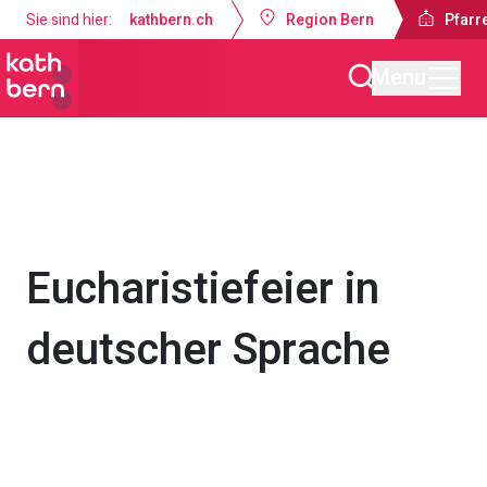
Sie sind hier:
kathbern.ch
Region Bern
Pfarr
Menu
Pfarrei Bruder Klaus Bern
Gottesdienste & Anlässe
Eucharistiefeier in
deutscher Sprache