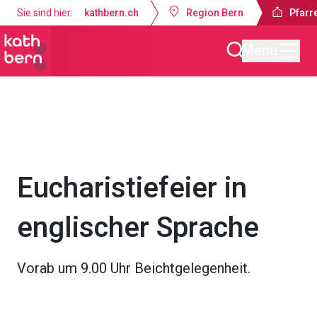
Sie sind hier:
kathbern.ch
Region Bern
Pfarr
Menu
Pfarrei Bruder Klaus Bern
Gottesdienste & Anlässe
Eucharistiefeier in
englischer Sprache
Vorab um 9.00 Uhr Beichtgelegenheit.