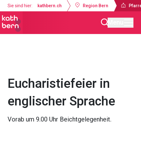
Sie sind hier:
kathbern.ch
Region Bern
Pfarr
Menu
Pfarrei Bruder Klaus Bern
Gottesdienste & Anlässe
Eucharistiefeier in
englischer Sprache
Vorab um 9.00 Uhr Beichtgelegenheit.