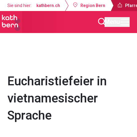
Sie sind hier:
kathbern.ch
Region Bern
Pfarr
Menu
Pfarrei Bruder Klaus Bern
Gottesdienste & Anlässe
Eucharistiefeier in
vietnamesischer
Sprache