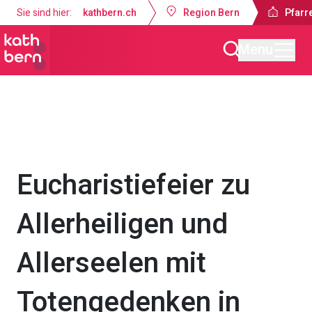
Sie sind hier:
kathbern.ch
Region Bern
Pfarr
Menu
Pfarrei Bruder Klaus Bern
Gottesdienste & Anlässe
Eucharistiefeier zu
Allerheiligen und
Allerseelen mit
Totengedenken in