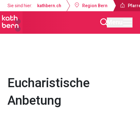
Sie sind hier:
kathbern.ch
Region Bern
Pfarr
Menu
Pfarrei Bruder Klaus Bern
Gottesdienste & Anlässe
Eucharistische
Anbetung