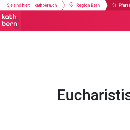
Sie sind hier:
kathbern.ch
Region Bern
Pfarr
Pfarrei Bruder Klaus Bern
Gottesdi
Eucharist