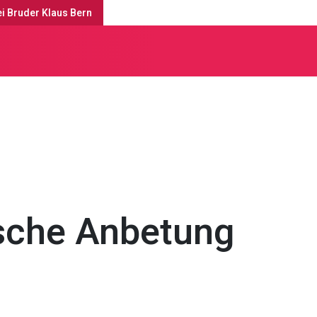
ei Bruder Klaus Bern
enste & Anlässe
ische Anbetung