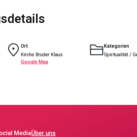
sdetails
Ort
Kategorien
Kirche Bruder Klaus
Spiritualität / 
Google Map
ocial Media
Über uns