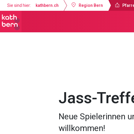
Sie sind hier:
kathbern.ch
Region Bern
Pfarr
Pfarrei Bruder Klaus Bern
Gottesdi
Jass-Treff
Neue Spielerinnen un
willkommen!