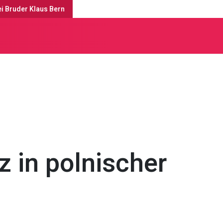
ei Bruder Klaus Bern
enste & Anlässe
 in polnischer