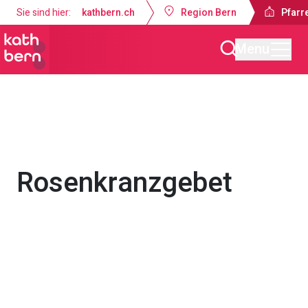
Sie sind hier:
kathbern.ch
Region Bern
Pfarr
Menu
Pfarrei Bruder Klaus Bern
Gottesdienste & Anlässe
Rosenkranzgebet