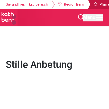
Sie sind hier:
kathbern.ch
Region Bern
Pfarr
Menu
Pfarrei Bruder Klaus Bern
Gottesdienste & Anlässe
Stille Anbetung