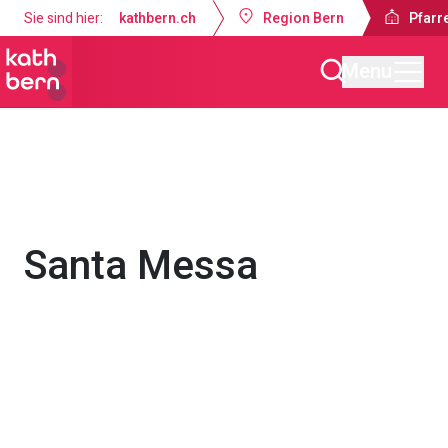
Sie sind hier:
kathbern.ch
Region Bern
Pfarr
Menu
Pfarrei Guthirt Ostermundigen
Gottesdienste & Anlässe
Santa Messa