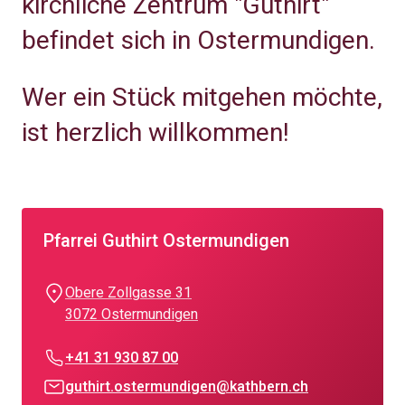
kirchliche Zentrum "Guthirt"
befindet sich in Ostermundigen.
Wer ein Stück mitgehen möchte,
ist herzlich willkommen!
Pfarrei Guthirt Ostermundigen
Obere Zollgasse 31
3072 Ostermundigen
+41 31 930 87 00
guthirt.ostermundigen@kathbern.ch