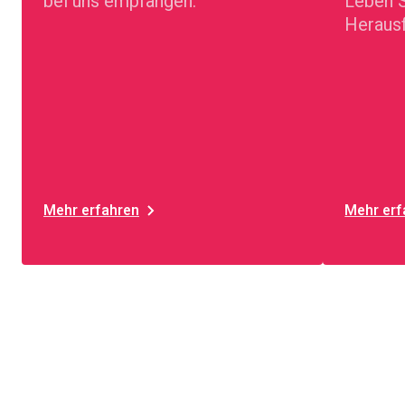
bei uns empfangen.
Leben S
Herausf
Mehr erfahren
Mehr erf