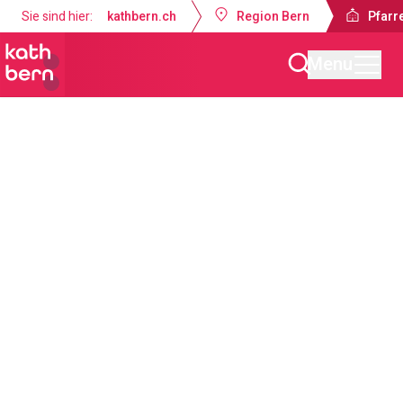
Sie sind hier:
kathbern.ch
Region Bern
Pfarr
Menu