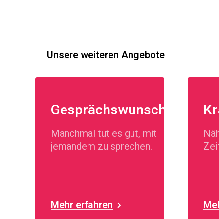
Unsere weiteren Angebote
Gesprächswunsch
Kr
Manchmal tut es gut, mit
Näh
jemandem zu sprechen.
Zei
Mehr erfahren
Meh