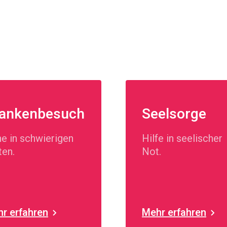
ankenbesuch
Seelsorge
e in schwierigen
Hilfe in seelischer
ten.
Not.
r erfahren
Mehr erfahren