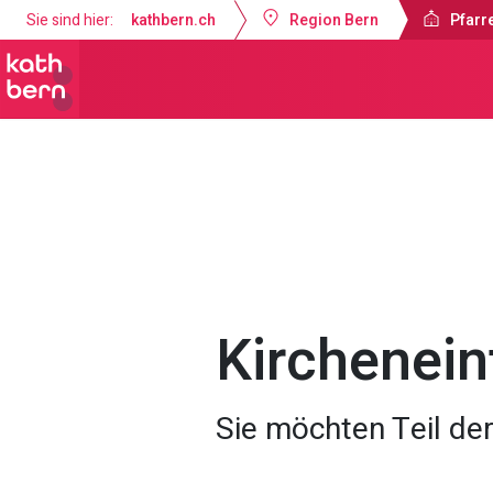
Sie sind hier:
kathbern.ch
Region Bern
Pfarre
Pfarrei St. Franziskus Zollikofen
An
Kircheneint
Sie möchten Teil de