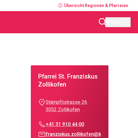
Übersicht Regionen & Pfarreien
Menu
Pfarrei St. Franziskus
Zollikofen
Stämpflistrasse 26
3052 Zollikofen
+41 31 910 44 00
franziskus.zollikofen@k