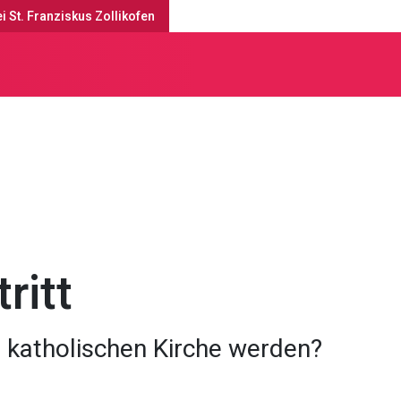
i St. Franziskus Zollikofen
gebote
Seelsorge & Sozialberatung
ritt
r katholischen Kirche werden?