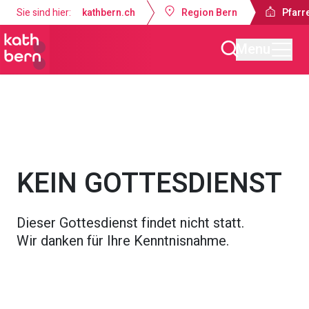
Sie sind hier:
kathbern.ch
Region Bern
Pfarre
Menu
Pfarrei St. Franziskus Zollikofen
Gottesdienste & Anlässe
KEIN GOTTESDIENST
Dieser Gottesdienst findet nicht statt.
Wir danken für Ihre Kenntnisnahme.