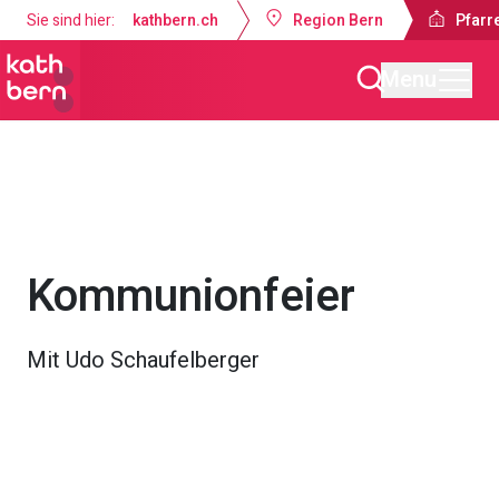
Sie sind hier:
kathbern.ch
Region Bern
Pfarre
Menu
Pfarrei St. Franziskus Zollikofen
Gottesdienste & Anlässe
Kommunionfeier
Mit Udo Schaufelberger