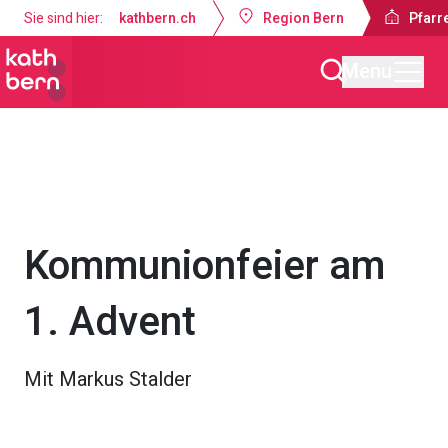
Sie sind hier:
kathbern.ch
Region Bern
Pfarre
Menu
Pfarrei St. Franziskus Zollikofen
Gottesdienste & Anlässe
Kommunionfeier am
1. Advent
Mit Markus Stalder