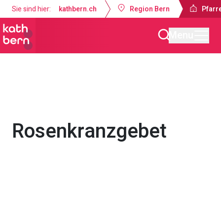
Sie sind hier:
kathbern.ch
Region Bern
Pfarre
Menu
Pfarrei St. Franziskus Zollikofen
Gottesdienste & Anlässe
Rosenkranzgebet