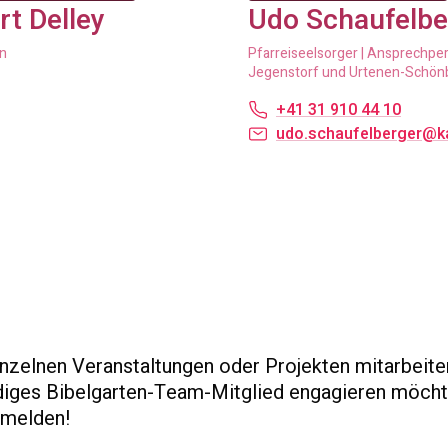
rt Delley
Udo Schaufelbe
en
Pfarreiseelsorger | Ansprechpe
Jegenstorf und Urtenen-Schön
+41 31 910 44 10
udo.schaufelberger@k
inzelnen Veranstaltungen oder Projekten mitarbeite
diges Bibelgarten-Team-Mitglied engagieren möcht
 melden!