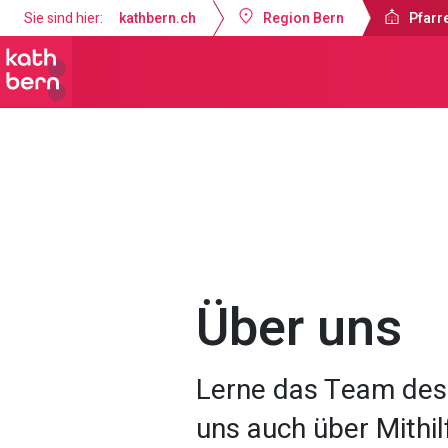
Sie sind hier:
kathbern.ch
Region Bern
Pfarre
Pfarrei St. Franziskus Zollikofen
Pr
Über uns
Lerne das Team des 
uns auch über Mithil