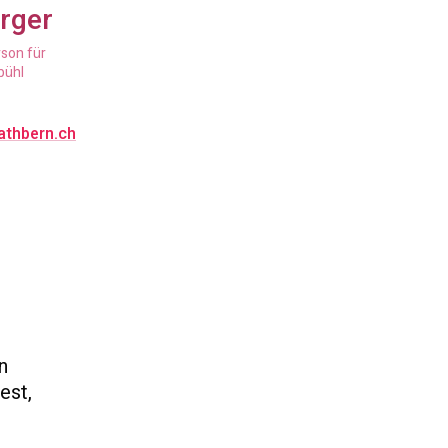
rger
rson für
bühl
athbern.ch
n
est,