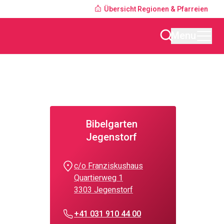
Übersicht Regionen & Pfarreien
Menu
Bibelgarten
Jegenstorf
c/o Franziskushaus
Quartierweg 1
3303 Jegenstorf
+41 031 910 44 00