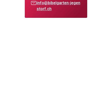
info@bibelgarten-jegen
storf.ch