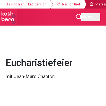
Sie sind hier:
kathbern.ch
Region Biel
Pfarrei
Menu
Pfarreien Biel
Gottesdienste & Anlässe
Eucharistiefeier
mit Jean-Marc Chanton