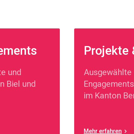
gements
Projekte
te und
Ausgewählte 
n Biel und
Engagements 
im Kanton Be
Mehr erfahren