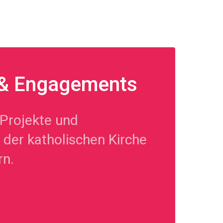
 & Engagements
Projekte und
der katholischen Kirche
rn.