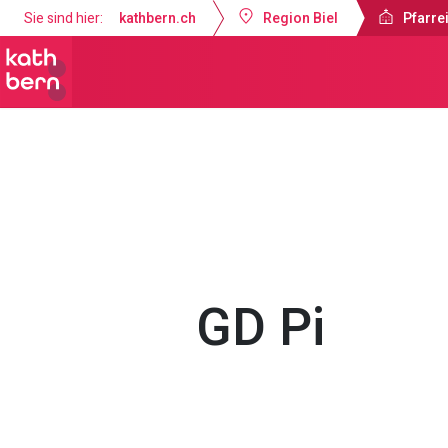
Sie sind hier:
kathbern.ch
Region Biel
Pfarrei
Pfarreien Biel
Gottesdienste & Anl
GD Pi