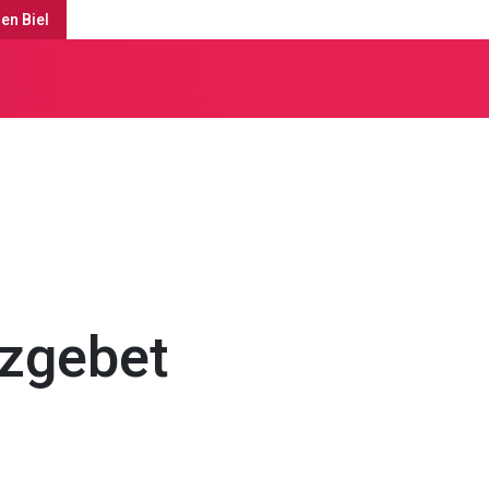
en Biel
ässe
zgebet