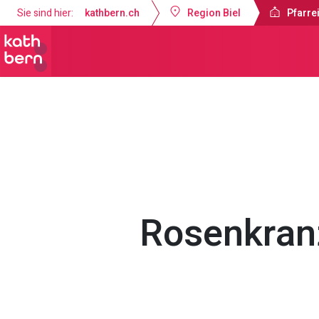
Sie sind hier:
kathbern.ch
Region Biel
Pfarrei
Pfarreien Biel
Gottesdienste & Anl
Rosenkran