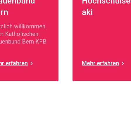
auenbund
Hochschulse
rn
aki
zlich willkommen
m Katholischen
uenbund Bern KFB
r erfahren
Mehr erfahren