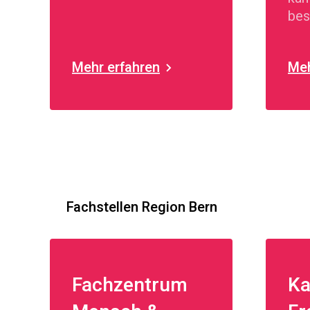
bes
see
Th
Mehr erfahren
Meh
Fachstellen Region Bern
Fachzentrum
Ka