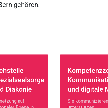
Bern gehören.
chstelle
Kompetenzz
ezialseelsorge
Kommunikat
d Diakonie
und digitale
netzung auf
Sie kommunizieren
tonaler Ebene in
unterstützen