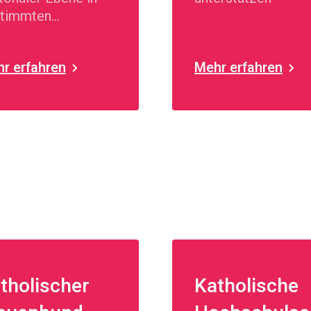
timmten
lsorgerlichen
emen
r erfahren
Mehr erfahren
tholischer
Katholische