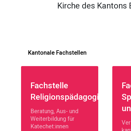
Kirche des Kantons 
Kantonale Fachstellen
Fachstelle
Fa
Religionspädagogik
Sp
un
Beratung, Aus- und
Weiterbildung für
Ver
Katechet:innen
kan