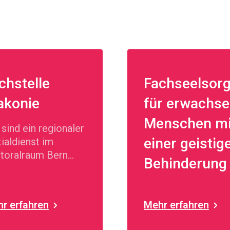
chstelle
Fachseelsor
akonie
für erwachs
Menschen mi
 sind ein regionaler
einer geistig
ialdienst im
toralraum Bern
Behinderung
rland und leisten
tenlose
ialberatung in
r erfahren
Mehr erfahren
schiedenen
achen.