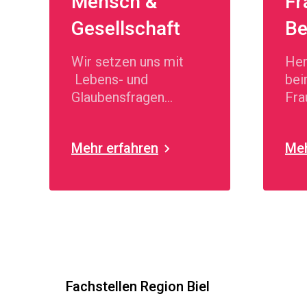
Mensch &
Fr
Gesellschaft
Be
Wir setzen uns mit
Her
Lebens- und
bei
Glaubensfragen
Fra
auseinander.
Mehr erfahren
Meh
Fachstellen Region Biel