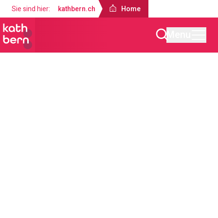
Sie sind hier:
kathbern.ch
Home
Menu
Home
Über uns
Landeskirche