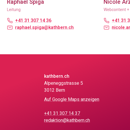
Raphaël Spiga
Nicole Ar
Leitung
Webcontent +
+41 31 307 14 36
+41 31 3
raphael.spiga@kathbern.ch
nicole.
kathbern.ch
Alpeneggstrasse 5
3012 Bern
Auf Google Maps anzeigen
+41 31 307 14 37
redaktion@kathbern.ch